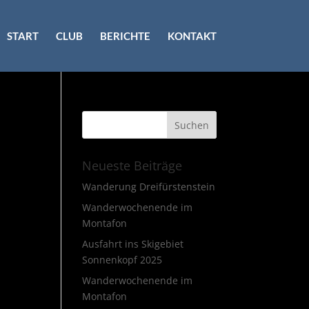
START
CLUB
BERICHTE
KONTAKT
Neueste Beiträge
Wanderung Dreifürstenstein
Wanderwochenende im
Montafon
Ausfahrt ins Skigebiet
Sonnenkopf 2025
Wanderwochenende im
Montafon