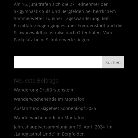
Am 16. Juni trafen sich die 27 Teilnehmer der
Skigymnastik Sulz und Bergfelden bei herrlichem
Sommerwetter zu einer Tageswanderung. Mit
Privatfahrzeugen ging es über Freudenstadt und die
Schwarzwaldhochstraße nach Ottenhöfen. Vom
Parkplatz beim Schotterwerk stiegen...
Neueste Beiträge
Wanderung Dreifürstenstein
Wanderwochenende im Montafon
Ausfahrt ins Skigebiet Sonnenkopf 2025
Wanderwochenende im Montafon
Jahreshauptversammlung am 19. April 2024, im
„Landgasthof Linde“ in Bergfelden