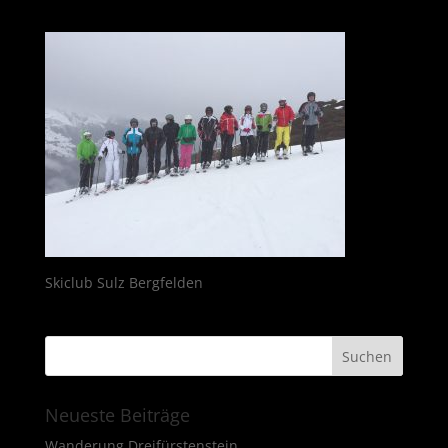
Skiclub Sulz Bergfelden
Neueste Beiträge
Wanderung Dreifürstenstein